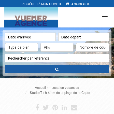
ACCÉDER À MON COMPTE
04 94 38 40 00
Tog
navi
Ville
Accueil
Location vacances
Studio/T1 à 50 m de la plage de la Capte