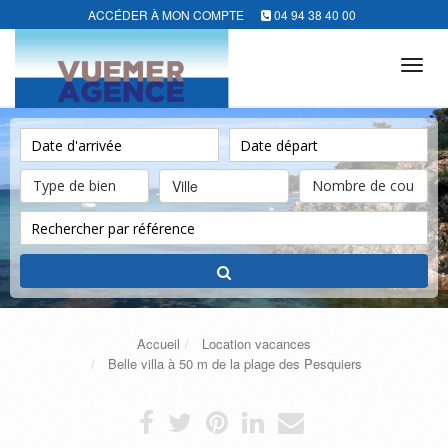
ACCÉDER À MON COMPTE
04 94 38 40 00
Tog
navi
Ville
Accueil
Location vacances
Belle villa à 50 m de la plage des Pesquiers