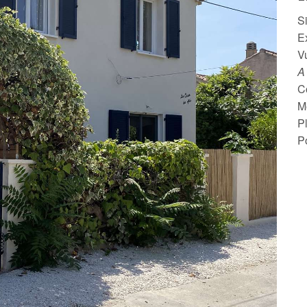
S
E
V
A
C
M
P
P