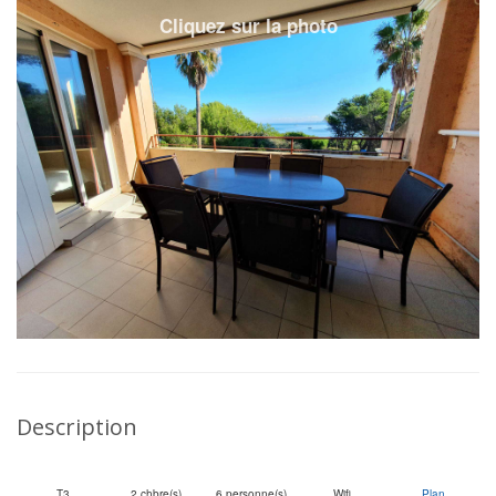
Description
T3
2 chbre(s)
6 personne(s)
Wifi
Plan