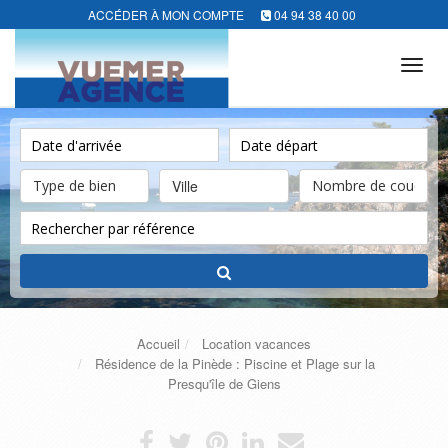
ACCÉDER À MON COMPTE
04 94 38 40 00
Tog
navi
Ville
Accueil
Location vacances
Résidence de la Pinède : Piscine et Plage sur la
Presqu'île de Giens