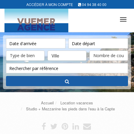
ACCÉDER À MON COMPTE
04 94 38 40 00
Tog
navi
Ville
Accueil
Location vacances
Studio + Mezzanine les pieds dans l'eau à la Capte