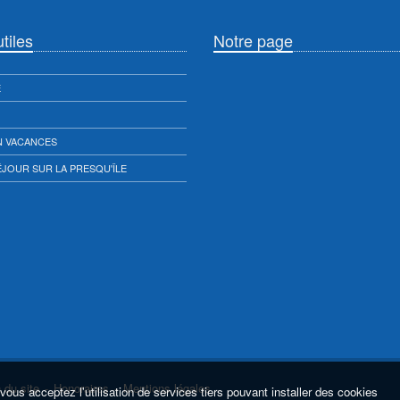
tiles
Notre page
E
N VACANCES
JOUR SUR LA PRESQU'ÎLE
 du site
-
Honoraires
-
Mentions légales
vous acceptez l'utilisation de services tiers pouvant installer des cookies