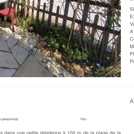
S
Ex
V
A
C
M
P
P
A
4 personne(s)
Plan
s dans une petite résidence à 100 m de la plage de la