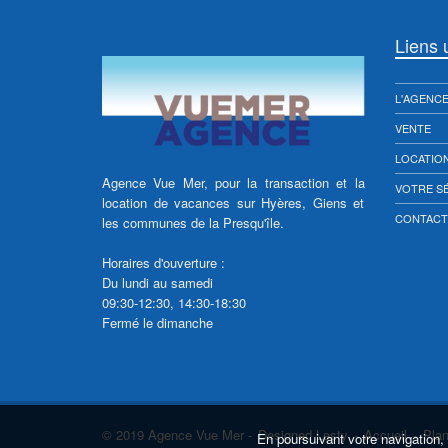
Liens u
L'AGENC
VENTE
LOCATIO
Agence Vue Mer, pour la transaction et la
VOTRE SÉ
location de vacances sur Hyères, Giens et
CONTACT
les communes de la Presqu'île.
Horaires d'ouverture :
Du lundi au samedi
09:30-12:30, 14:30-18:30
Fermé le dimanche
© 2019 Agence Vue Mer -
Designed Lesty
-
Accueil
-
Plan
En poursuivant votre navigation, 