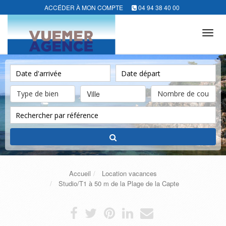
ACCÉDER À MON COMPTE
04 94 38 40 00
Tog
navi
Ville
Accueil
Location vacances
Studio/T1 à 50 m de la Plage de la Capte