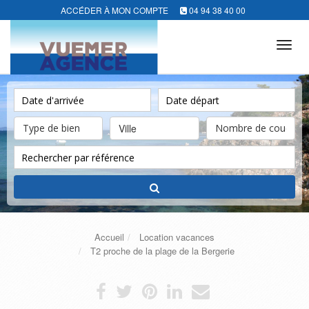
ACCÉDER À MON COMPTE
04 94 38 40 00
Tog
navi
Ville
Accueil
Location vacances
T2 proche de la plage de la Bergerie