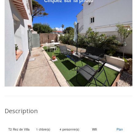
Description
T2 Rez de Villa
1 chbre(s)
4 personne(s)
Wifi
Plan